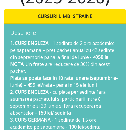
CURSURI LIMBI STRAINE
Descriere
1. CURS ENGLEZA
- 1 sedinta de 2 ore academice
pe saptamana – pret pachet anual cu 42 sedinte
din septembrie pana la final de iunie -
4950 lei
NOTA:
Un frate are reducere de 30% din acest
pachet.
Plata se poate face in 10 rate lunare (septembrie-
iunie) – 495 lei/rata - pana in 15 ale lunii.
2. CURS ENGLEZA
-
cu plata per sedinta
fara
asumarea pachetului si participarii intre 8
septembrie si 30 iunie si fara recuperarea
absentelor -
160 lei/ sedinta
3. CURS GERMANA
- 1 sedinta de 1.5 ore
academice pe saptamana -
100 lei/sedinta