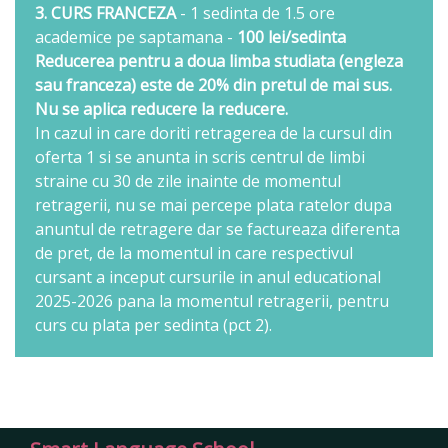
3. CURS FRANCEZA
- 1 sedinta de 1.5 ore
academice pe saptamana -
100 lei/sedinta
Reducerea pentru a doua limba studiata (engleza
sau franceza) este de 20% din pretul de mai sus.
Nu se aplica reducere la reducere.
In cazul in care doriti retragerea de la cursul din
oferta 1 si se anunta in scris centrul de limbi
straine cu 30 de zile inainte de momentul
retragerii, nu se mai percepe plata ratelor dupa
anuntul de retragere dar se factureaza diferenta
de pret, de la momentul in care respectivul
cursant a inceput cursurile in anul educational
2025-2026 pana la momentul retragerii, pentru
curs cu plata per sedinta (pct 2).